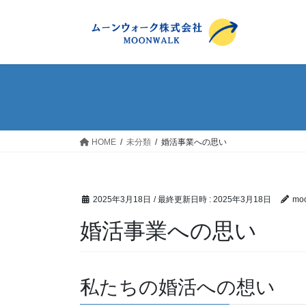
コ
ナ
ン
ビ
テ
ゲ
ン
ー
ツ
シ
へ
ョ
ス
ン
キ
に
ッ
移
HOME
未分類
婚活事業への思い
プ
動
2025年3月18日
/ 最終更新日時 :
2025年3月18日
moo
婚活事業への思い
私たちの婚活への想い